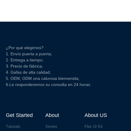
¿Por qué elegirnos?
1. Envío puerta a puerta;
2. Entrega a tiempo;
3. Precio de fábrica;
4. Gafas de alta calidad;
5. OEM, ODM una calurosa bienvenida;
6.Le responderemos su consulta en 24 horas.
Get Started
About
About US
Tutorials
Stories
Flex UI Kit