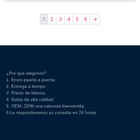
1
2
3
4
5
6
→
¿Por qué elegirnos?
1. Envío puerta a puerta;
2. Entrega a tiempo;
3. Precio de fábrica;
4. Gafas de alta calidad;
5. OEM, ODM una calurosa bienvenida;
6.Le responderemos su consulta en 24 horas.