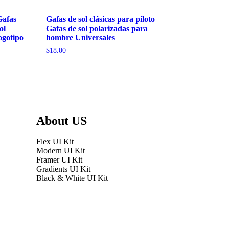
Gafas
Gafas de sol clásicas para piloto
ol
Gafas de sol polarizadas para
ogotipo
hombre Universales
y
$
18.00
About US
Flex UI Kit
Modern UI Kit
Framer UI Kit
Gradients UI Kit
Black & White UI Kit