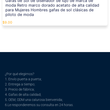
Gafas de Sol de diseñador de lujo de marca de
moda Retro marco dorado acetato de alta calidad
para Mujeres Hombres gafas de sol clásicas de
piloto de moda
$
9.00
¿Por qué elegirnos?
1. Envío puerta a puerta;
2. Entrega a tiempo;
3. Precio de fábrica;
4. Gafas de alta calidad;
5. OEM, ODM una calurosa bienvenida;
6.Le responderemos su consulta en 24 horas.