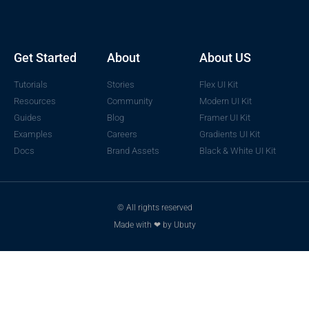
Get Started
About
About US
Tutorials
Stories
Flex UI Kit
Resources
Community
Modern UI Kit
Guides
Blog
Framer UI Kit
Examples
Careers
Gradients UI Kit
Docs
Brand Assets
Black & White UI Kit
© All rights reserved
Made with ❤ by Ubuty