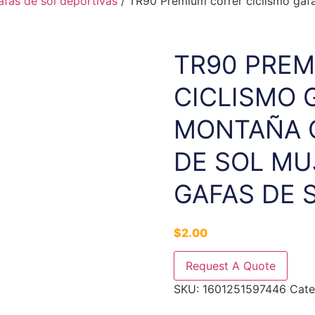
afas de sol deportivas
/ TR90 Premium correr ciclismo gaf
TR90 PREM
CICLISMO 
MONTAÑA C
DE SOL MU
GAFAS DE 
$
2.00
Request A Quote
SKU:
1601251597446
Cate