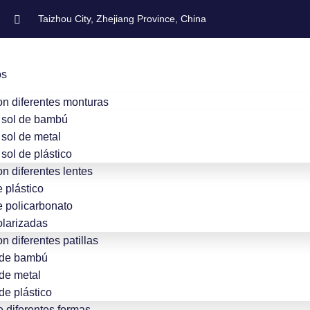
Taizhou City, Zhejiang Province, China
os
on diferentes monturas
 sol de bambú
sol de metal
sol de plástico
n diferentes lentes
 plástico
e policarbonato
olarizadas
n diferentes patillas
 de bambú
de metal
de plástico
e diferentes formas