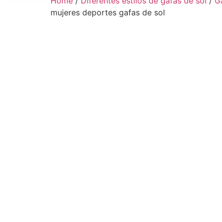
Home
/
Diferentes estilos de gafas de sol
/
G
mujeres deportes gafas de sol