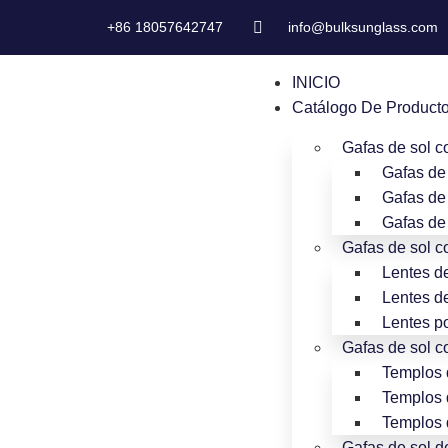
+86 18057642747
info@bulksunglass.com
INICIO
Catálogo De Product
Gafas de sol c
Gafas de
Gafas de 
Gafas de 
Gafas de sol co
Lentes de
Lentes d
Lentes p
Gafas de sol co
Templos
Templos 
Templos 
Gafas de sol d