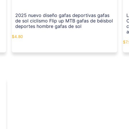
2025 nuevo diseño gafas deportivas gafas
L
de sol ciclismo Flip up MTB gafas de béisbol
O
deportes hombre gafas de sol
c
a
$
4.80
$
7