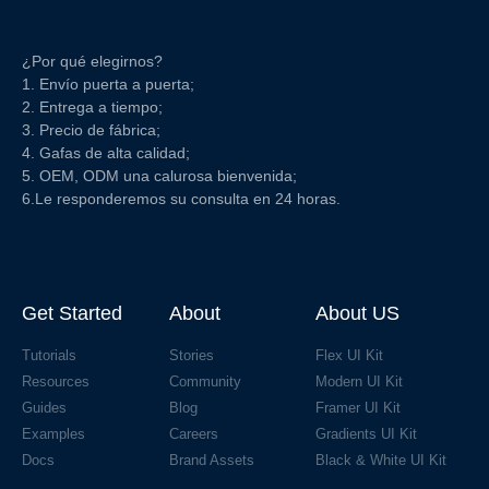
¿Por qué elegirnos?
1. Envío puerta a puerta;
2. Entrega a tiempo;
3. Precio de fábrica;
4. Gafas de alta calidad;
5. OEM, ODM una calurosa bienvenida;
6.Le responderemos su consulta en 24 horas.
Get Started
About
About US
Tutorials
Stories
Flex UI Kit
Resources
Community
Modern UI Kit
Guides
Blog
Framer UI Kit
Examples
Careers
Gradients UI Kit
Docs
Brand Assets
Black & White UI Kit