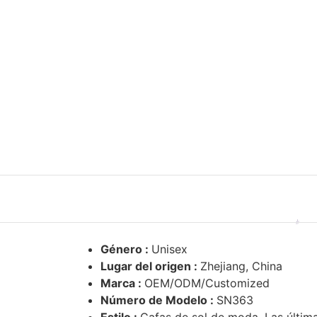
Género :
Unisex
Lugar del origen :
Zhejiang, China
Marca :
OEM/ODM/Customized
Número de Modelo :
SN363
Estilo :
Gafas de sol de moda, Las última