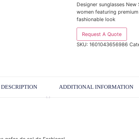
Designer sunglasses New 
women featuring premium s
fashionable look
Request A Quote
SKU:
1601043656986
Cat
DESCRIPTION
ADDITIONAL INFORMATION
s gafas de sol de Fashional