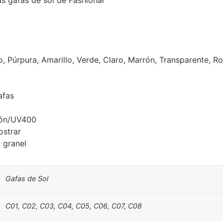
o, Púrpura, Amarillo, Verde, Claro, Marrón, Transparente, Ros
afas
ión/UV400
ostrar
 granel
Gafas de Sol
C01, C02, C03, C04, C05, C06, C07, C08