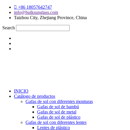
Skip
+86 18057642747
to
info@bulksunglass.com
content
Taizhou City, Zhejiang Province, China
Search
INICIO
Catálogo de productos
Gafas de sol con diferentes monturas
Gafas de sol de bambú
Gafas de sol de metal
Gafas de sol de plástico
Gafas de sol con diferentes lentes
Lentes de plástico