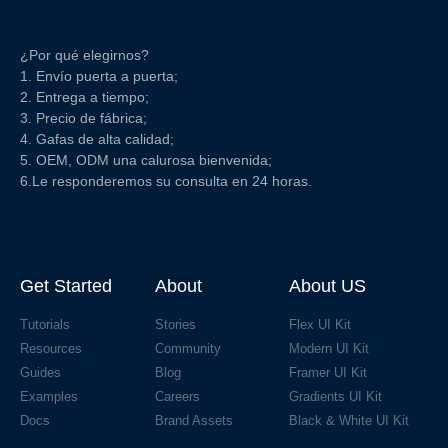
¿Por qué elegirnos?
1. Envío puerta a puerta;
2. Entrega a tiempo;
3. Precio de fábrica;
4. Gafas de alta calidad;
5. OEM, ODM una calurosa bienvenida;
6.Le responderemos su consulta en 24 horas.
Get Started
About
About US
Tutorials
Stories
Flex UI Kit
Resources
Community
Modern UI Kit
Guides
Blog
Framer UI Kit
Examples
Careers
Gradients UI Kit
Docs
Brand Assets
Black & White UI Kit