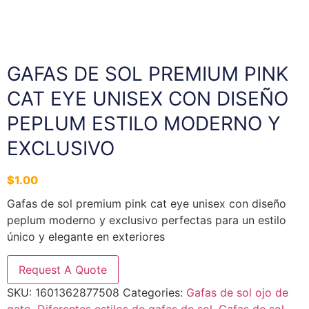
GAFAS DE SOL PREMIUM PINK
CAT EYE UNISEX CON DISEÑO
PEPLUM ESTILO MODERNO Y
EXCLUSIVO
$
1.00
Gafas de sol premium pink cat eye unisex con diseño
peplum moderno y exclusivo perfectas para un estilo
único y elegante en exteriores
Request A Quote
SKU:
1601362877508
Categories:
Gafas de sol ojo de
gato
,
Diferentes estilos de gafas de sol
,
Gafas de sol
,