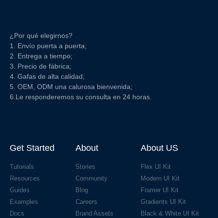
¿Por qué elegirnos?
1. Envío puerta a puerta;
2. Entrega a tiempo;
3. Precio de fábrica;
4. Gafas de alta calidad;
5. OEM, ODM una calurosa bienvenida;
6.Le responderemos su consulta en 24 horas.
Get Started
About
About US
Tutorials
Stories
Flex UI Kit
Resources
Community
Modern UI Kit
Guides
Blog
Framer UI Kit
Examples
Careers
Gradients UI Kit
Docs
Brand Assets
Black & White UI Kit