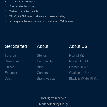
2. Entrega a tiempo;
3. Precio de fábrica;
4. Gafas de alta calidad;
5. OEM, ODM una calurosa bienvenida;
6.Le responderemos su consulta en 24 horas.
Get Started
About
About US
Tutorials
Stories
Flex UI Kit
Resources
Community
Modern UI Kit
Guides
Blog
Framer UI Kit
Examples
Careers
Gradients UI Kit
Docs
Brand Assets
Black & White UI Kit
© All rights reserved
Made with ❤ by Ubuty