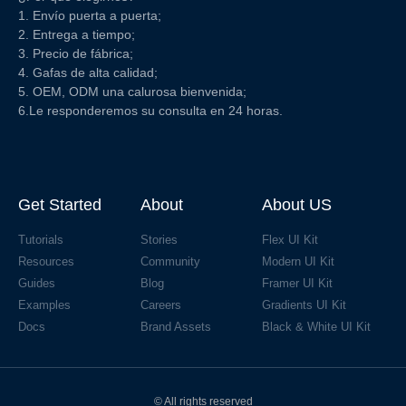
1. Envío puerta a puerta;
2. Entrega a tiempo;
3. Precio de fábrica;
4. Gafas de alta calidad;
5. OEM, ODM una calurosa bienvenida;
6.Le responderemos su consulta en 24 horas.
Get Started
About
About US
Tutorials
Stories
Flex UI Kit
Resources
Community
Modern UI Kit
Guides
Blog
Framer UI Kit
Examples
Careers
Gradients UI Kit
Docs
Brand Assets
Black & White UI Kit
© All rights reserved