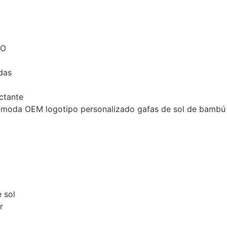
ÁO
das
ectante
 moda OEM logotipo personalizado gafas de sol de bambú 
 sol
r