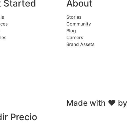
 Started
About
ls
Stories
rces
Community
s
Blog
les
Careers
Brand Assets
Made with ❤ by
ir Precio​