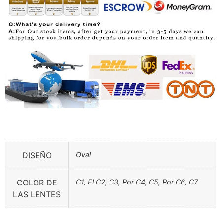
DISEÑO
Oval
COLOR DE
C1, El C2, C3, Por C4, C5, Por C6, C7
LAS LENTES