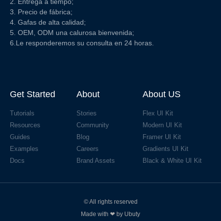
2. Entrega a tiempo;
3. Precio de fábrica;
4. Gafas de alta calidad;
5. OEM, ODM una calurosa bienvenida;
6.Le responderemos su consulta en 24 horas.
Get Started
About
About US
Tutorials
Stories
Flex UI Kit
Resources
Community
Modern UI Kit
Guides
Blog
Framer UI Kit
Examples
Careers
Gradients UI Kit
Docs
Brand Assets
Black & White UI Kit
© All rights reserved
Made with ❤ by Ubuty