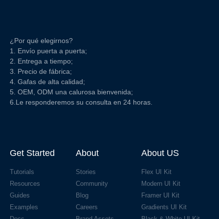
¿Por qué elegirnos?
1. Envío puerta a puerta;
2. Entrega a tiempo;
3. Precio de fábrica;
4. Gafas de alta calidad;
5. OEM, ODM una calurosa bienvenida;
6.Le responderemos su consulta en 24 horas.
Get Started
About
About US
Tutorials
Stories
Flex UI Kit
Resources
Community
Modern UI Kit
Guides
Blog
Framer UI Kit
Examples
Careers
Gradients UI Kit
Docs
Brand Assets
Black & White UI Kit