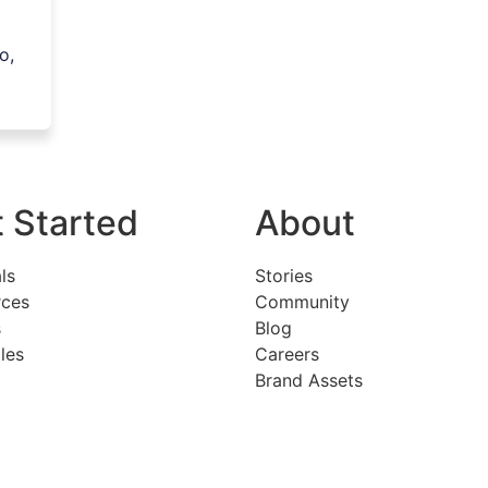
o,
 Started
About
ls
Stories
rces
Community
s
Blog
les
Careers
Brand Assets