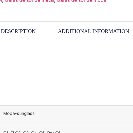
l
,
Gafas de sol de metal
,
Gafas de sol de moda
DESCRIPTION
ADDITIONAL INFORMATION
Moda-sunglass
C1, El C2, C3, C4, C5, Por C6