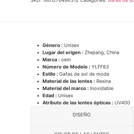
SKU:
1601276496312
Categories:
Gafas de so
Género :
Unisex
Lugar del origen :
Zhejiang, China
Marca :
oem
Número de Modelo :
YLFF83
Estilo :
Gafas de sol de moda
Material de las lentes :
Resina
Material del marco :
Inoxidable
Edad :
Unisex
Atributo de las lentes ópticas :
UV400
DISEÑO