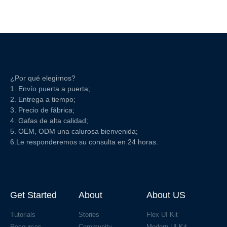
¿Por qué elegirnos?
1. Envío puerta a puerta;
2. Entrega a tiempo;
3. Precio de fábrica;
4. Gafas de alta calidad;
5. OEM, ODM una calurosa bienvenida;
6.Le responderemos su consulta en 24 horas.
Get Started
About
About US
Tutorials
Stories
Flex UI Kit
Resources
Community
Modern UI Kit