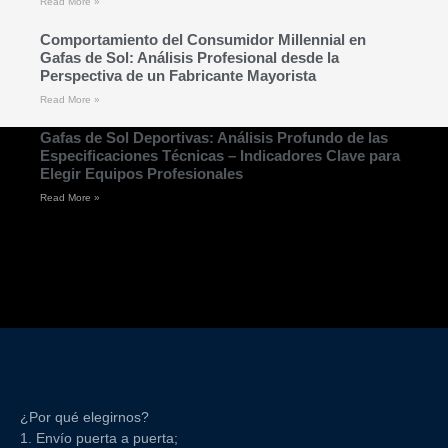
Read More »
Comportamiento del Consumidor Millennial en
Gafas de Sol: Análisis Profesional desde la
Perspectiva de un Fabricante Mayorista
Read More »
Gafas de Sol Deportivas: Análisis Profundo de las
Especificaciones Técnicas – Indicadores Clave para
Elegir Equipos Profesionales
Read More »
¿Por qué elegirnos?
1. Envío puerta a puerta;