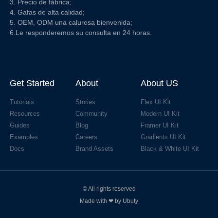
3. Precio de fábrica;
4. Gafas de alta calidad;
5. OEM, ODM una calurosa bienvenida;
6.Le responderemos su consulta en 24 horas.
Get Started
About
About US
Tutorials
Stories
Flex UI Kit
Resources
Community
Modern UI Kit
Guides
Blog
Framer UI Kit
Examples
Careers
Gradients UI Kit
Docs
Brand Assets
Black & White UI Kit
© All rights reserved
Made with ❤ by Ubuty